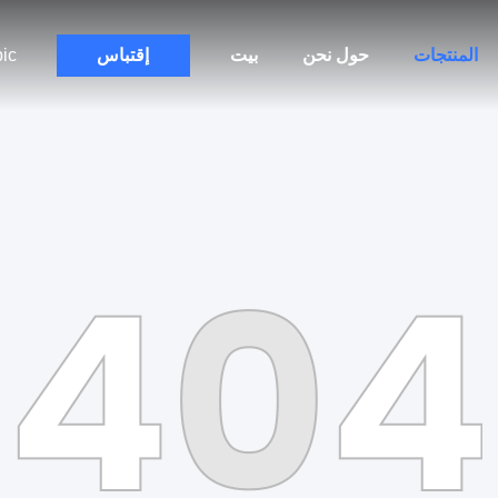
المنتجات
حول نحن
بيت
إقتباس
ic