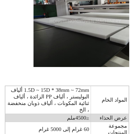
1.5D ~ 15D * 38mm ~ 72mm ألياف
البوليستر ، ألياف PP الزائدة ، ألياف
المواد الخام
ثنائية المكونات ، ألياف ذوبان منخفضة
، الخ
عرض الحذاء
≤4500ملم
مجموعة
60 غرام إلى 5000 غرام
المنتجات