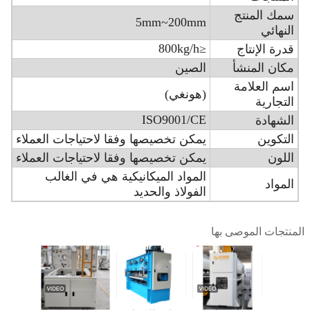
سمك المنتج
5mm~200mm
النهائي
≤800kg/h
قدرة الإنتاج
مكان المنشأ
الصين
اسم العلامة
(هونغي)
التجارية
ISO9001/CE
الشهادة
التكوين
يمكن تخصيصها وفقا لاحتياجات العملاء
اللون
يمكن تخصيصها وفقا لاحتياجات العملاء
المواد الميكانيكية هي في الغالب
المواد
الفولاذ والحديد
المنتجات الموصى بها
1.8 آلة الكاردينغ
شعرت سرعة
سبونليس محبوكة
آلة فتح رقيقة لألياف
أداة خلط