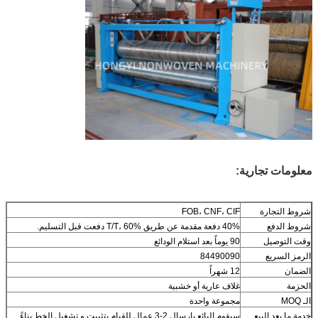
معلومات تجارية:
شروط التجارة
FOB، CNF، CIF
شروط الدفع
40% دفعة مقدمة عن طريق T/T، 60% دفعت قبل التسليم.
وقت التوصيل
90 يوماً بعد استلام الودائع
الرمز السريع
84490090
الضمان
12 شهراً
الحزمة
غلاف عارية أو خشبية
الـ MOQ
مجموعة واحدة
خدمة ما بعد البيع
سيقوم البائع بإرسال 2-3 عمال للقيام بتثبيت و تشغيل الخط بناءً