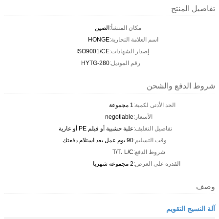
تفاصيل المنتج
مكان المنشأ:
الصين
اسم العلامة التجارية:
HONGE
إصدار الشهادات:
ISO9001/CE
رقم الموديل:
HYTG-280
شروط الدفع والشحن
الحد الأدنى لكمية:
1 مجموعة
الأسعار:
negotiable
تفاصيل التغليف:
علبة خشبية أو فيلم PE أو عارية
وقت التسليم:
90 يوم عمل بعد استلام دفعتك
شروط الدفع:
T/T، L/C
القدرة على العرض:
2 مجموعة شهريا
وصف
آلة النسيج التقويم