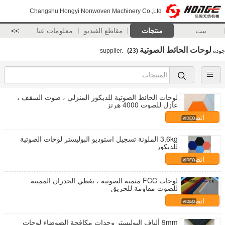
Changshu Hongyi Nonwoven Machinery Co.,Ltd
بيت
منتجات
مقاطع الفيديو
معلومات عنا
>>
لوحات الحائط الصوتية
جودة
supplier.
(23)
لوحات الحائط الصوتية للديكور المنزلي ، صوت السقف ،
عازل للصوت 4000 هرتز
اتصل بنا
3.6kg الملونة تسجيل استوديو البوليستر لوحات الصوتية
للديكور
اتصل بنا
لوحات FCC مثمنة الصوتية ، تغطي الجدران المميتة
للصوت مقاومة للحريق
اتصل بنا
9mm ألياف البوليستر وحدات مكافحة الضوضاء لوحات