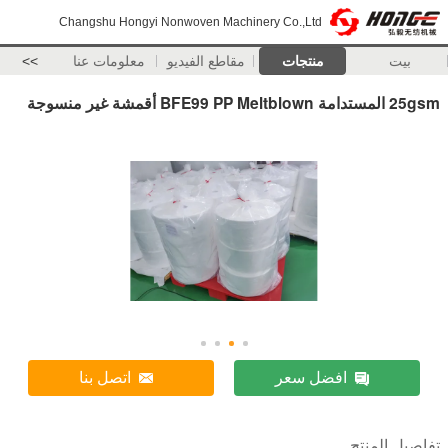
Changshu Hongyi Nonwoven Machinery Co.,Ltd
بيت
منتجات
مقاطع الفيديو
معلومات عنا
>>
25gsm المستدامة BFE99 PP Meltblown أقمشة غير منسوجة
افضل سعر
اتصل بنا
تفاصيل المنتج