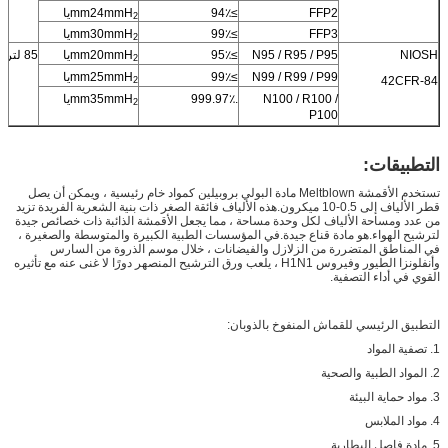
FFP2
≥94٪
mm24mmH
يا
2
FFP3
≥99٪
mm30mmH
يا
2
NIOSH
N95 / R95 / P95
≥95٪
mm20mmH
يا
85 لتر / دقيقة
2
N99 / R99 / P99
≥99٪
mm25mmH
يا
42CFR-84
2
N100 / R100 /
.999.97٪
mm35mmH
يا
2
P100
التطبيقات:
تستخدم الأقمشة Meltblown مادة البولي بروبيلين كمواد خام رئيسية ، ويمكن أن يصل
قطر الألياف إلى 0.5-10 ميكرون.هذه الألياف فائقة الصغر ذات بنية الشعرية الفريدة تزيد
من عدد ومساحة الألياف لكل وحدة مساحة ، مما يجعل الأقمشة الذائبة ذات خصائص جيدة
لترشيح الهواء.هو مادة قناع جيدة.في المؤسسات الطبية الكبيرة والمتوسطة والصغيرة ،
في المناطق المتضررة من الزلازل والفيضانات ، خلال موسم الذروة من السارس
وأنفلونزا الطيور وفيروس H1N1 ، يلعب ورق الترشيح المنصهر دورًا لا غنى عنه مع تأثيره
القوي في أداء التصفية.
التطبيق الرئيسي للقماش المنفوخ بالذوبان:
1. تصفية المواد
2. المواد الطبية والصحية
3. مواد حماية البيئة
4. مواد الملابس
5. مادة فاصل البطارية