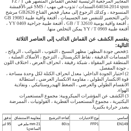
المعايير المرجعية الرئيسية لفحص القماش المنصهر هي FZ / T
64034-2014 spun
-
السندات / تذوب
-
في مهب / SMS غير
-
الأقمشة
المنسوجة ، وكذلك الرجوع إلى معيار فحص القناع GB2626 مرشح
ذاتي التحضير للتنفس ضد الجسيمات ، أقنعة واقية طبية GB 19083
، أقنعة واقية يومية GB / T 32610 ، أقنعة طبية جراحية YY 0469 ،
أقنعة طبية YY / T 0969 يمكن التخلص منها.
ينقسم الكشف عن القماش الذائب إلى العناصر الثلاثة
التالية:
فحص جودة المظهر: مظهر النسيج ، الثقوب ، الشوائب ، الروائح ،
1)
المسامات الدقيقة ، نقاط الكريستال ، التزجيج ، الأسلاك الصلبة ،
المنطقة غير المقواة ، شبكة رقيقة ، انحراف العرض ، اختلاف اللون
، جودة المفصل.
2) اختبار الجودة الداخلي: معدل انحراف الكتلة لكل وحدة مساحة ،
قوة الانكسار الطولي ، مقاومة الانكسار العرضي ، استطالة
الانقسام الطولي والعرضي ، الضغط الهيدروستاتيكي ، ونفاذية
الهواء.
3) الكشف عن المؤشرات الميكروبية: مجموع المستعمرات
البكتيرية ، مجموع المستعمرات الفطرية ، القولونيات ، الممرضة
يصدر حرارة
بكتيريا.
اساسي
نوع الاختبارات
كفاءة الترشيح
مقاومة الاستنشاق
تدفق
EN149
FFP1
≥80٪
mm 21 ملم في
95 لتر / دقيقة
الساعة
يا
2