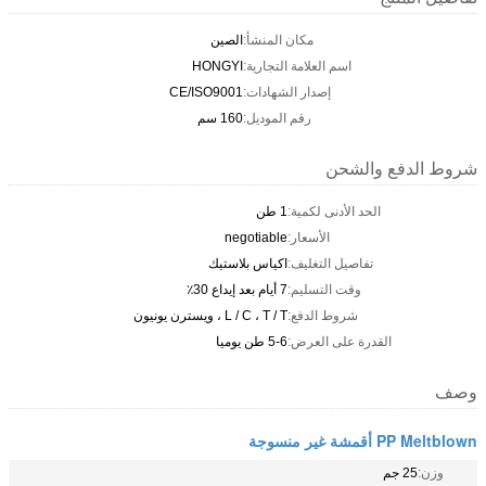
مكان المنشأ:
الصين
اسم العلامة التجارية:
HONGYI
إصدار الشهادات:
CE/ISO9001
رقم الموديل:
160 سم
شروط الدفع والشحن
الحد الأدنى لكمية:
1 طن
الأسعار:
negotiable
تفاصيل التغليف:
اكياس بلاستيك
وقت التسليم:
7 أيام بعد إيداع 30٪
شروط الدفع:
L / C ، T / T ، ويسترن يونيون
القدرة على العرض:
5-6 طن يوميا
وصف
PP Meltblown أقمشة غير منسوجة
وزن:
25 جم