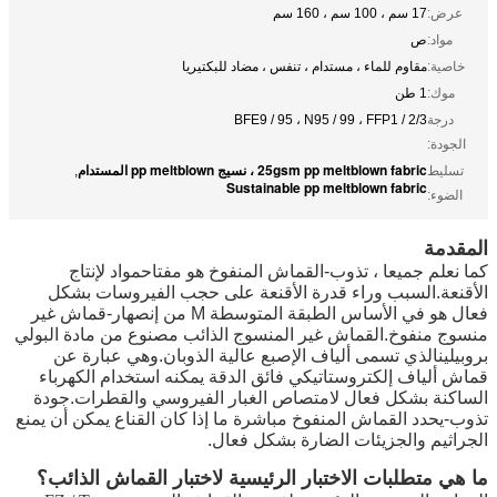
عرض:
17 سم ، 100 سم ، 160 سم
مواد:
ص
خاصية:
مقاوم للماء ، مستدام ، تنفس ، مضاد للبكتيريا
موك:
1 طن
درجة
BFE9 / 95 ، N95 / 99 ، FFP1 / 2/3
الجودة:
25gsm pp meltblown fabric ، نسيج pp meltblown المستدام
تسليط
,
Sustainable pp meltblown fabric
الضوء:
المقدمة
كما نعلم جميعا ، تذوب
-
القماش المنفوخ هو
مفتاح
مواد لإنتاج
الأقنعة.السبب وراء قدرة الأقنعة على حجب الفيروسات بشكل
فعال هو في الأساس الطبقة المتوسطة M
من
إنصهار
-
قماش غير
منسوج منفوخ.القماش غير المنسوج الذائب مصنوع من مادة البولي
بروبيلين
الذي
تسمى ألياف الإصبع عالية الذوبان.وهي عبارة عن
قماش ألياف إلكتروستاتيكي فائق الدقة يمكنه استخدام الكهرباء
الساكنة بشكل فعال لامتصاص الغبار الفيروسي والقطرات.جودة
تذوب
-
يحدد القماش المنفوخ مباشرة ما إذا كان القناع يمكن أن يمنع
الجراثيم والجزيئات الضارة بشكل فعال.
ما هي متطلبات الاختبار الرئيسية لاختبار القماش الذائب؟