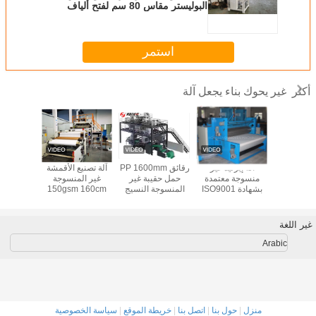
البوليستر مقاس 80 سم لفتح ألياف
مختلفة
استمر
غير يحوك بناء يجعل آلة
أكثر
غوطة في
آلة إيرليد غير
رقائق PP 1600mm
آلة تصنيع الأقمشة
1000
للآلات غير
منسوجة معتمدة
حمل حقيبة غير
غير المنسوجة
d
نسوجة
بشهادة ISO9001
المنسوجة النسيج
150gsm 160cm
اللباد غير
لآلات غير منسوجة
ماكينة
لفلترة الهواء
غير ال
الحر
غير اللغة
Arabic
منزل
|
حول بنا
|
اتصل بنا
|
خريطة الموقع
|
سياسة الخصوصية