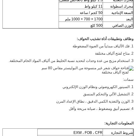
محرك اسطوانة
11 كيلو واط
السعة الإنتاجية
50 كجم / ساعة
البعد
1700 × 700 × 1000 ملم
الوزن الصافي
500 كلغ
وظائف وتطبيقات أداة تشذيب الحواف:
1. فك الألياف مبدئياً من العبوة المضغوطة
2. متاح لفتح ألياف مختلفة
3. استخدام مزيج من عدة وحدات لتحديد نسبة الخليط من ألياف المواد الخام المختلفة.
سمات:
1. السينور الكهروضوئي ونظام الوزن الإلكتروني
2. التشغيل الآلي والتحكم المنسق
3. الوزن والتغذية الكمي الدقيق ، نطاق الإعداد المرن
4. تصميم أنيق ومضغوط ، صيانة مريحة وأقل
المعلومات التجارية:
شروط التجارة
EXW ، FOB ، CFR