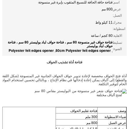
اسم:
فتاحة حافة الحافة للنسيج المثقوب بإبرة غير منسوجة
عرض
800 مم
العمل:
محرك
11 كيلو واط
اسطوانة:
الاهلية:
80 كجم / ساعة
فتاحة حواف غير منسوجة 80 سم ، فتاحة حواف لباد بوليستر 80 سم ، فتاحة
تسليط
حواف لباد بوليستر
الضوء:
Polyester felt edges opener
80cm Polyester felt edges opener
,
,
فتاحة أداة تشذيب الحواف
أداة فتح الحواف مخصصة لإعادة تدوير حواف الحواف الجانبية غير المنسوجة (شكل اللفة
والقطع) إلى ألياف يمكن إعادة إدخالها في نظام الإنتاج ، وبالتالي تحسين استخدام المواد
الخام لتوفير التكلفة.
وصف
فتاحة تقليم الحواف
ضياء الاسطوانة
300 ملم
عرض العمل
800 مم
محرك التغذية
1.5 كيلو واط (العاكس متصل)