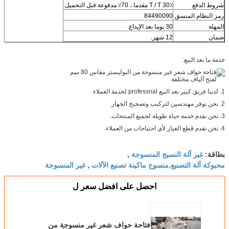
شروط الدفع
30٪ T / T مقدما ، 70٪ مدفوعة قبل التحميل.
رمز النظام المنسق
84490090
المهلة
30 يوما بعد الإيداع.
ضمان
12 شهر.
خدمة ما بعد البيع:
1. لدينا فريق كبير بعد البيع professnal لخدمة العملاء.
2. نحن نوفر مهندسين لتركيب وتصحيح الجهاز.
3. نحن نقدم خدمة حياة طويلة لجميع المنتجات.
4. نحن نقدم قطع الغيار لأي احتياجات من العملاء.
غير آلة النسيج المنسوجة
بطاقة:
,
محبوكة آلة التصنيع,منسوج ماكينة تصنيع الآلات
غير المنسوجة
,
احصل على افضل سعر ل
فتاحة حواف شعر غير منسوجة من