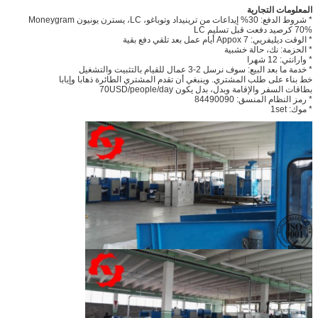
المعلومات التجارية
* شروط الدفع: 30% إيداعات من ترينيداد وتوباغو، LC، يسترن يونيون Moneygram
70% كرصيد دفعت قبل تسليم LC
* الوقت ديليفريي: Appox 7 أيام عمل بعد تلقي دفع بقية
* الحزمة: نك، حالة خشبية
* وارانتي: 12 شهرا
* خدمة ما بعد البيع: سوف نرسل 2-3 عمال للقيام بالتثبيت والتشغيل
خط بناء على طلب المشتري. وينبغي أن تقدم المشتري الطائرة ذهابا وإيابا
بطاقات السفر والإقامة وبدل، بدل يكون 70USD/people/day
* رمز النظام المنسق: 84490090
* موك: 1set