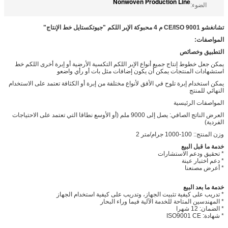
Nonwoven Production Line
الضوء:
تشانغشو CE/ISO 9001 م 4 محبوكة الإبر اللكم "جيوتكستايل خط الإنتاج"
المواصفات:
التطبيق وخصائص
يمكن جعل خطوط إنتاج جميع أنواع الإبر اللكم التكسية الأرضية أو إبرة أخرى اللكم خط
استشهادات المنتجات يمكن أن يكون إضافات مثل بات أو رأي واضعو
يمكن استخدام إبرة تلوح في الأفق لأنواع مختلفة من إبرة أو الكثافة تعتمد على الاستخدام
النهائي للمنتج
المواصفات الرئيسية
العرض الناتج الصافي: يصل إلى 9000 ملم (أو الأوسع نطاقا التي تعتمد على الاحتياجات
الفردية)
وزن المنتج:: 100-1000 جرام/متر 2
خدمة ما قبل البيع
* تحقيق ودعم الاستشارات
* دعم اختبار عينة
* أعرض مصنعنا
خدمة ما بعد البيع
* تدريب على كيفية تثبيت الجهاز، وتدريب على كيفية استخدام الجهاز
* المهندسين المتاحة للخدمة الآلية فيما وراء البحار
* الضمان: 12 شهرا
* شهادة: ISO9001 CE