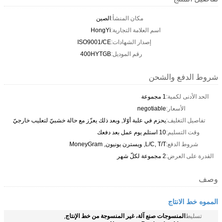
مكان المنشأ:
الصين
اسم العلامة التجارية:
HongYi
إصدار الشهادات:
ISO9001/CE
رقم الموديل:
400HYTGB
شروط الدفع والشحن
الحد الأدنى لكمية:
1 مجموعة
الأسعار:
negotiable
تفاصيل التغليف:
يحزم في علبة أوّلا, وبعد ذلك يعزّز مع حالة خشبيّ لتعليب خارجيّ
وقت التسليم:
10 استلم يوم عمل بعد دفعك
شروط الدفع:
L/C, T/T, ويسترن يونيون, MoneyGram
القدرة على العرض:
2 مجموعة لكلّ شهر
وصف
المموه خط الانتاج
المنسوجات صنع آلة، غير المنسوجة من خط الإنتاج
تسليط
,