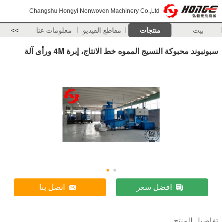
Changshu Hongyi Nonwoven Machinery Co.,Ltd
بيت
منتجات
مقاطع الفيديو
معلومات عنا
>>
سبونبوند محبوكة النسيج المموه خط الانتاج، إبرة 4M ورأى آلة
افضل سعر
اتصل بنا
تفاصيل المنتج