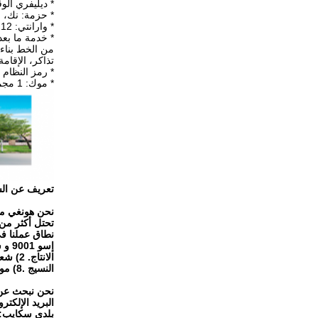
* ديليفري الوقت: أبوكس 7 أيام
* حزمة: نك، 
* وارانتي: 12 شهرا
* خدمة ما بعد البيع: سوف ن
من الخط بناء 
تذاكر، الإقامة والبدل، 
* رمز النظام المنس
* موك: 1 مجموعة
تعريف عن الش
نحن هونغي محبوك
نطاق عملنا في
إسو 9001 و سي. أدناه هي أنواع رئيسية من منتجاتنا، والتي قد تعرف أنفسكم مع بعض العناصر نحن التعامل: 1
النسيج .8) مواد عازلة للصوت 9) تباع فراش 10) فراش جوز الهند
نحن نبحث عن 
البريد الإلكتروني
بلدي سكايب: 