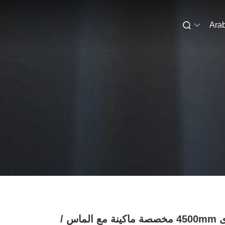
Arab
ورأى 4500mm مخصصة ماكينة مع الماس /