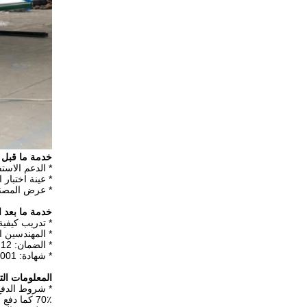
خدمة ما قبل ا
* الدعم الاست
* عينة اختبار 
* عرض المصن
خدمة ما بعد ال
* تدريب كيفية
* المهندسين ا
* الضمان: 12 شهرا
* شهادة: iso9001 سي
المعلومات الت
* شروط الدفع: 30٪ الإيداع بواسطة ت، لك، ويسترن يونيون،
70٪ كما دفع الرصيد قبل التسليم لك