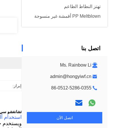
تهتز النطاط الطاعم
PP Meltblown أقمشة غير منسوجة
اتصل بنا
Ms. Rainbow Li
admin@hongyiwf.cn
إبراز:
86-0512-5286-0355
تشانغشو سي / ISO9001 4.5 متر الدفيئة الألياف المعاد تدوير
استخدام آ
اتصل الآن
ويستخدم خط 