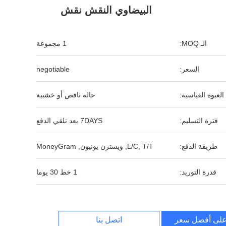
البيضاوي النقش نقش
الـ MOQ:
1 مجموعة
السعر:
negotiable
العبوة القياسية:
حالة ناقص أو خشبية
فترة التسليم:
7DAYS بعد تلقي الدفع
طريقة الدفع:
L/C, T/T, ويسترن يونيون, MoneyGram
قدرة التوريد:
1 خط 30 يوما
لى أفضل سعر
اتصل بنا