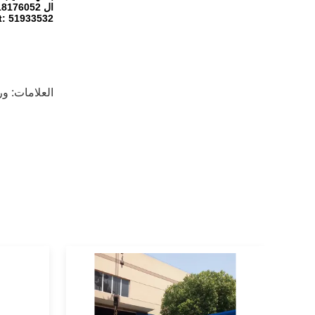
ال WhatsApp: +8618018176052
: 51933532
العلامات:
ور