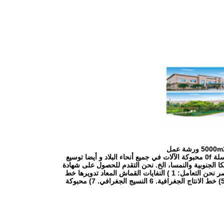
تحتل أكثر من 10٪ حصة السوق في السوق محبوكة الصينية السوق. حتى الآن، أنشأنا 10 سلسلة 0f محبوكة الآلات في جميع أنحاء البلاد و أيضا توسيع
كا الجنوبية والنمسا، الخ. نحن التقدم للحصول على شهادة
) النفايات القماش المعاد تدويرها خط
الانتاج. 2) شعر خط الانتاج. 3) 100٪ نسيج القطن خط الانتاج. 4) النسيج محبوكة خط الانتاج. 5) خط الانتاج الجغرافية. 6 النسيج الجغرافي. 7) محبوكة