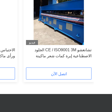
فيديو
فيديو
سيج
تشانغشو CE / ISO9001 3M الجلود
الاحتباس ا
الاصطناعية إبرة كمات شعر ماكينة
1000G / M2
اتصل الآن