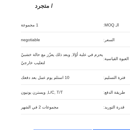
/ متجرد
الـ MOQ:
1 مجموعة
السعر:
negotiable
يحزم في علبة أوّلا, وبعد ذلك يعزّز مع حالة خشبيّ
العبوة القياسية:
لتعليب خارجيّ
فترة التسليم:
10 استلم يوم عمل بعد دفعك
طريقة الدفع:
L/C, T/T, ويسترن يونيون
قدرة التوريد:
مجموعات 2 في الشهر