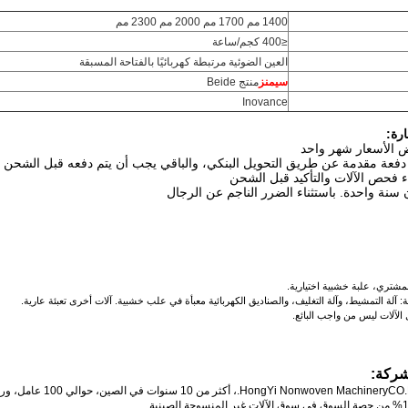
1400 مم 1700 مم 2000 مم 2300 مم
≤400 كجم/ساعة
العين الضوئية مرتبطة كهربائيًا بالفتاحة المسبقة
سيمنز
منتج Beide
Inovance
رة:
 الأسعار شهر واحد
ء فحص الآلات والتأكيد قبل الشحن
 سنة واحدة. باستثناء الضرر الناجم عن الرجال
 المشتري، علبة خشبية اختيارية.
ة: آلة التمشيط، وآلة التغليف، والصناديق الكهربائية معبأة في علب خشبية. آلات أخرى تعبئة عارية.
الآلات ليس من واجب البائع.
شركة:
والي 100 عامل، ورشة عمل 5000 متر مربع