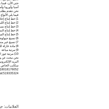
آسيا وأوروبا وأم
نحن نتقدم بطلب للحص
فيما يلي الأنواع
1) خط إنتاج إعادة تدوير القماش المهمل
2) خط إنتاج اللباد
3) خط إنتاج نسيج قطني 100%
4) خط إنتاج النسيج غير المنسوج
5) خط إنتاج المواد الجيولوجية
6) نسيج جيولوجي
7) نسيج غير منسوج
8) مادة عازلة للصوت
9) مرتبة مباعة
10) مرتبة جوز الهند
نحن نبحث عن وكي
البريد الإلكتروني: machinery at hotmail.com
سكايب الخاص بي: machinery
618018176052
at:519335324
العلامات:
جه