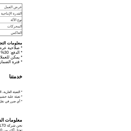
عرض العمل
القدرة الإنتاجية
نوع الآلة
المحركات
العاكس
معلومات التجا
* صلاحية عرض
* الدفع: 30% دفعة مقدمة عن طريق التحويل البنكي، والباقي يجب أن يتم دفعه قبل الشحن عن طريق خطاب الاعتماد أو التحويل البنكي
* يمكن للعملا
* فترة الضمان
خدمتنا
* التعبئة العارية،
* تعبئة علبة خشبي
* أي ضرر في نقل 
معلومات ال
نحن شركة HongYi Nonwoven Machinery
CO.LTD.، أكثر من 10 سنوات في الصين، ح
تحتل أكثر من 10% من حصة السوق في سوق الآلات غير المنسوجة الصينية.