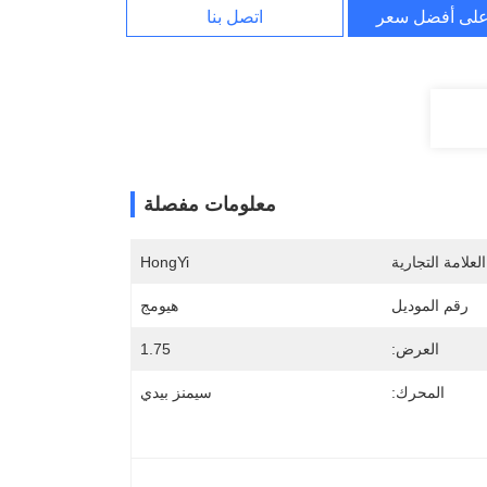
لى أفضل سعر
اتصل بنا
معلومات مفصلة
لعلامة التجارية
HongYi
رقم الموديل
هيومج
العرض:
1.75
المحرك:
سيمنز بيدي