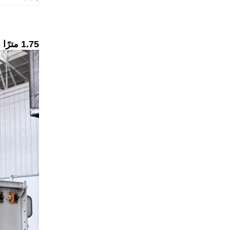
1.75 مترًا من مادة البوليستر غير المنسوجة ذات التغذية الهزازة الأوتوماتيكية لخلطها بالتساوي